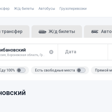
нсфер
Ж/д билеты
Автобусы
Грузоперевозки
и трансфер
Ж/д билеты
Авто
Дата
Россия, Воронежская область, Грибановский район
Еду 100%
Есть свободные места
Прямой м
новский