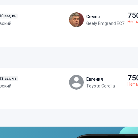
75
10 авг, пн
Семён
Нет 
вский
Geely Emgrand EC7
75
13 авг, чт
Евгения
Нет 
вский
Toyota Corolla