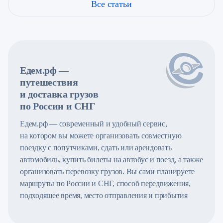
прогулок по умиротворенным
поп-культуры, выставк
Все статьи
городам Золотого кольца и
и «Вездеходер» для авт
созерцания зеркальной глади
Сервис Едем.рф поможе
Байкала. Сервис Едем.рф поможет
добраться до любого со
спланировать вашу поездку: найти
поезде, автобусе или с
билеты на поезд, арендовать
аренды авто. Спланируй
автомобиль или подобрать
осеннее путешествие!
Едем.рф —
попутчиков для комфортного
путешествия
путешествия вне сезона.
и доставка грузов
по России и СНГ
Едем.рф — современный и удобный сервис,
на котором вы можете организовать совместную
поездку с попутчиками, сдать или арендовать
автомобиль, купить билеты на автобус и поезд, а также
организовать перевозку грузов. Вы сами планируете
маршруты по России и СНГ, способ передвижения,
подходящее время, место отправления и прибытия