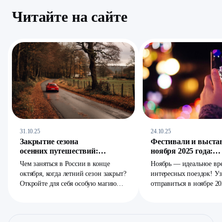
Читайте на сайте
31.10.25
24.10.25
Закрытие сезона
Фестивали и выста
осенних путешествий:
ноября 2025 года:
куда уходит золото
культурные маршр
Чем заняться в России в конце
Ноябрь — идеальное вр
листвы
и новые впечатлен
октября, когда летний сезон закрыт?
интересных поездок! Уз
Откройте для себя особую магию
отправиться в ноябре 20
поздней осени! Это идеальное
нашем обзоре — главны
время для спокойных путешествий
этнический фестиваль «
по горным тропам Кавказа и Алтая,
«Фандом Фест» для пок