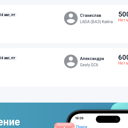
50
14 авг, пт
Станислав
Нет 
LADA (ВАЗ) Kalina
60
14 авг, пт
Александра
Нет 
Geely GC6
ение