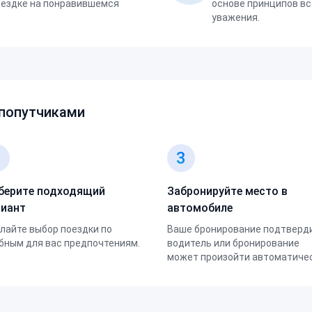
оездке на понравившемся
основе принципов вс
уважения.
 попутчиками
2
3
берите подходящий
Забронируйте место в
риант
автомобиле
лайте выбор поездки по
Ваше бронирование подтверд
бным для вас предпочтениям.
водитель или бронирование
может произойти автоматичес