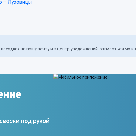
р — Луховицы
поездках на вашу почту и в центр уведомлений, отписаться мож
ение
евозки под рукой