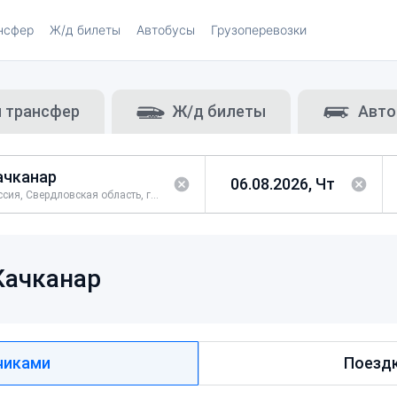
нсфер
Ж/д билеты
Автобусы
Грузоперевозки
и трансфер
Ж/д билеты
Авто
Россия, Свердловская область, город Качканар
Качканар
чиками
Поездк