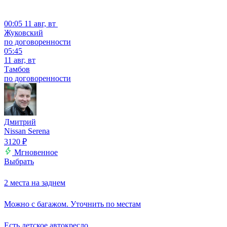
00:05
11 авг, вт
Жуковский
по договоренности
05:45
11 авг, вт
Тамбов
по договоренности
Дмитрий
Nissan Serena
3120
₽
Мгновенное
Выбрать
2 места на заднем
Можно с багажом. Уточнить по местам
Есть детское автокресло