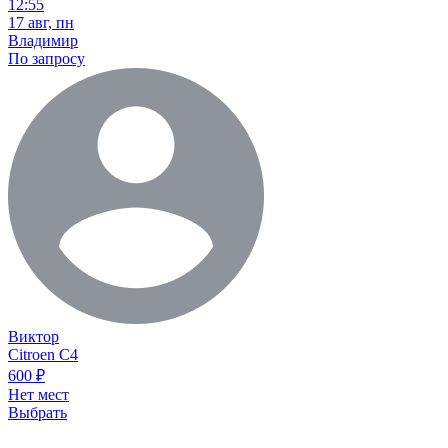
12:55
17 авг, пн
Владимир
По запросу
Виктор
Citroen C4
600
₽
Нет мест
Выбрать