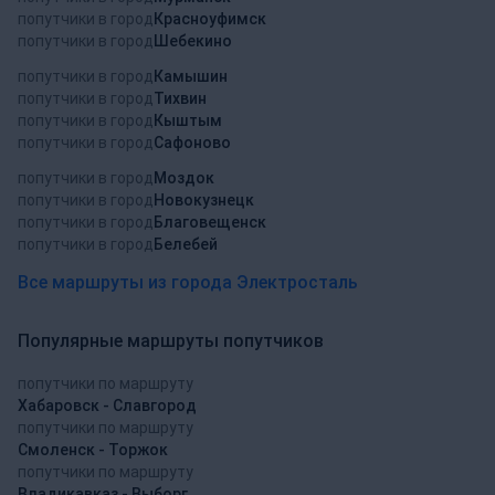
попутчики в город
Красноуфимск
попутчики в город
Шебекино
попутчики в город
Камышин
попутчики в город
Тихвин
попутчики в город
Кыштым
попутчики в город
Сафоново
попутчики в город
Моздок
попутчики в город
Новокузнецк
попутчики в город
Благовещенск
попутчики в город
Белебей
Все маршруты из города Электросталь
Популярные маршруты попутчиков
попутчики по маршруту
Хабаровск - Славгород
попутчики по маршруту
Смоленск - Торжок
попутчики по маршруту
Владикавказ - Выборг