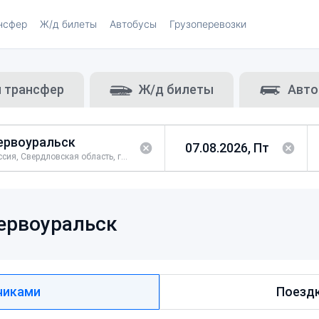
нсфер
Ж/д билеты
Автобусы
Грузоперевозки
и трансфер
Ж/д билеты
Авто
Россия, Свердловская область, город Первоуральск
ервоуральск
чиками
Поездк