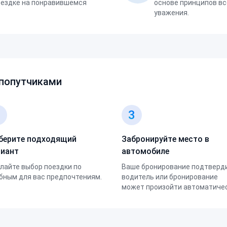
оездке на понравившемся
основе принципов вс
уважения.
 попутчиками
2
3
берите подходящий
Забронируйте место в
риант
автомобиле
лайте выбор поездки по
Ваше бронирование подтверд
бным для вас предпочтениям.
водитель или бронирование
может произойти автоматичес