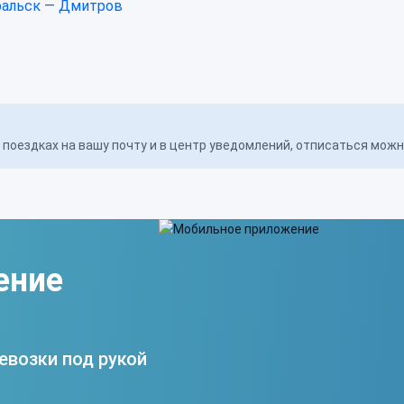
альск — Дмитров
поездках на вашу почту и в центр уведомлений, отписаться мож
ение
евозки под рукой