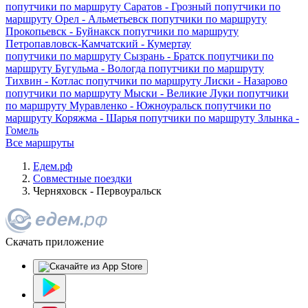
попутчики по маршруту
Саратов - Грозный
попутчики по
маршруту
Орел - Альметьевск
попутчики по маршруту
Прокопьевск - Буйнакск
попутчики по маршруту
Петропавловск-Камчатский - Кумертау
попутчики по маршруту
Сызрань - Братск
попутчики по
маршруту
Бугульма - Вологда
попутчики по маршруту
Тихвин - Котлас
попутчики по маршруту
Лиски - Назарово
попутчики по маршруту
Мыски - Великие Луки
попутчики
по маршруту
Муравленко - Южноуральск
попутчики по
маршруту
Коряжма - Шарья
попутчики по маршруту
Злынка -
Гомель
Все маршруты
Едем.рф
Совместные поездки
Черняховск - Первоуральск
Скачать приложение