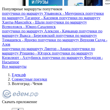
Популярные маршруты попутчиков
попутчики по маршруту
Ульяновск - Мичуринск
попутчики
по маршруту
Таганрог - Касимов
попутчики по маршруту
Ханты-Мансийск - Шали
попутчики по маршруту
Всеволожск - Южно-Сахалинск
попутчики по маршруту
Алексин - Качканар
попутчики по
маршруту
Выкса - Березовский
попутчики по маршруту
Тимашевск - Ярцево
попутчики по маршруту
Верхняя Салда -
Азов
попутчики по маршруту
Лянтор - Анапа
попутчики по
маршруту
Ртищево - Югорск
попутчики по маршруту
Кизилюрт - Ахтубинск
попутчики по маршруту
Феодосия -
Насыпное
Все маршруты
Едем.рф
Совместные поездки
Волгоград - Чехов
Скачать приложение