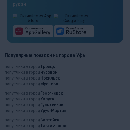
рукой
Популярные поездки из города Уфа
попутчики в город
Троицк
попутчики в город
Чусовой
попутчики в город
Норильск
попутчики в город
Мраково
попутчики в город
Георгиевск
попутчики в город
Калуга
попутчики в город
Гулькевичи
попутчики в город
Урус-Мартан
попутчики в город
Балтийск
попутчики в город
Тавтиманово