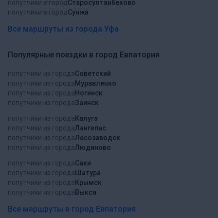
попутчики в город
Старосултанбеково
попутчики в город
Сунжа
Все маршруты из города Уфа
Популярные поездки в город Евпатория
попутчики из города
Советский
попутчики из города
Муравленко
попутчики из города
Ногинск
попутчики из города
Заинск
попутчики из города
Калуга
попутчики из города
Лангепас
попутчики из города
Лесозаводск
попутчики из города
Людиново
попутчики из города
Саки
попутчики из города
Шатура
попутчики из города
Крымск
попутчики из города
Выкса
Все маршруты в город Евпатория