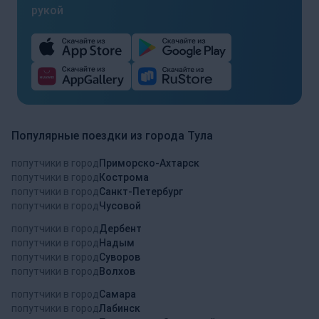
рукой
Популярные поездки из города Тула
попутчики в город
Приморско-Ахтарск
попутчики в город
Кострома
попутчики в город
Санкт-Петербург
попутчики в город
Чусовой
попутчики в город
Дербент
попутчики в город
Надым
попутчики в город
Суворов
попутчики в город
Волхов
попутчики в город
Самара
попутчики в город
Лабинск