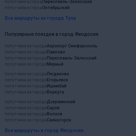
попутчики в город
Переславль-Залесский
попутчики в город
Октябрьский
Все маршруты из города Тула
Популярные поездки в город Феодосия
попутчики из города
Аэропорт Симферополь
попутчики из города
Павлово
попутчики из города
Переславль-Залесский
попутчики из города
Мирный
попутчики из города
Людиново
попутчики из города
Егорьевск
попутчики из города
Ишимбай
попутчики из города
Воркута
попутчики из города
Дзержинский
попутчики из города
Саров
попутчики из города
Волхов
попутчики из города
Саяногорск
Все маршруты в город Феодосия