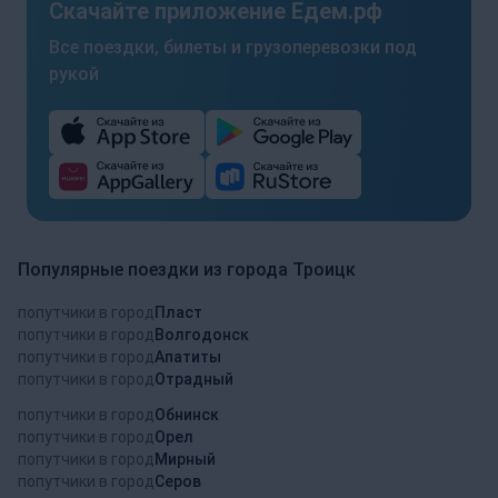
Скачайте приложение Едем.рф
Все поездки, билеты и грузоперевозки под
рукой
Популярные поездки из города Троицк
попутчики в город
Пласт
попутчики в город
Волгодонск
попутчики в город
Апатиты
попутчики в город
Отрадный
попутчики в город
Обнинск
попутчики в город
Орел
попутчики в город
Мирный
попутчики в город
Серов