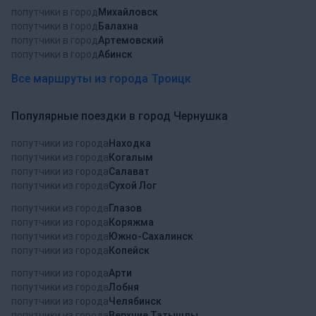
попутчики в город
Михайловск
попутчики в город
Балахна
попутчики в город
Артемовский
попутчики в город
Абинск
Все маршруты из города Троицк
Популярные поездки в город Чернушка
попутчики из города
Находка
попутчики из города
Когалым
попутчики из города
Салават
попутчики из города
Сухой Лог
попутчики из города
Глазов
попутчики из города
Коряжма
попутчики из города
Южно-Сахалинск
попутчики из города
Копейск
попутчики из города
Арти
попутчики из города
Лобня
попутчики из города
Челябинск
попутчики из города
Верхние Татышлы