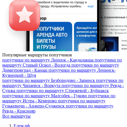
Популярные маршруты попутчиков
попутчики по маршруту
Липецк - Кандалакша
попутчики по
маршруту
Старый Оскол - Вологда
попутчики по маршруту
Димитровград - Канаш
попутчики по маршруту
Ленинск-
Кузнецкий - Шуя
попутчики по маршруту
Безбородово - Заринск
попутчики по
маршруту
Чапаевск - Воркута
попутчики по маршруту
Ревда -
Сунжа
попутчики по маршруту
Стрежевой - Буйнакск
попутчики по маршруту
Малгобек - Гуково
попутчики по
маршруту
Истра - Кемерово
попутчики по маршруту
Гулькевичи - Анжеро-Судженск
попутчики по маршруту
Ревда - Краснояр
Все маршруты
Едем.рф