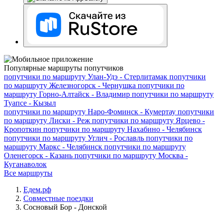
Популярные маршруты попутчиков
попутчики по маршруту
Улан-Удэ - Стерлитамак
попутчики
по маршруту
Железногорск - Чернушка
попутчики по
маршруту
Горно-Алтайск - Владимир
попутчики по маршруту
Туапсе - Кызыл
попутчики по маршруту
Наро-Фоминск - Кумертау
попутчики
по маршруту
Лиски - Реж
попутчики по маршруту
Ярцево -
Кропоткин
попутчики по маршруту
Нахабино - Челябинск
попутчики по маршруту
Углич - Рославль
попутчики по
маршруту
Маркс - Челябинск
попутчики по маршруту
Оленегорск - Казань
попутчики по маршруту
Москва -
Куганаволок
Все маршруты
Едем.рф
Совместные поездки
Сосновый Бор - Донской