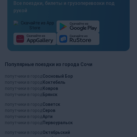
Все поездки, билеты и грузоперевозки под
рукой
Популярные поездки из города Сочи
попутчики в город
Сосновый Бор
попутчики в город
Коктебель
попутчики в город
Ковров
попутчики в город
Брянск
попутчики в город
Советск
попутчики в город
Серов
попутчики в город
Арти
попутчики в город
Первоуральск
попутчики в город
Октябрьский