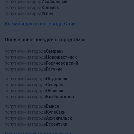
попутчики в город
Изобильный
попутчики в город
Копейск
попутчики в город
Углич
Все маршруты из города Сочи
Популярные поездки в город Омск
попутчики из города
Сызрань
попутчики из города
Новошахтинск
попутчики из города
Горячеводский
попутчики из города
Гатчина
попутчики из города
Подольск
попутчики из города
Северск
попутчики из города
Обнинск
попутчики из города
Безбородово
попутчики из города
Выкса
попутчики из города
Кулебаки
попутчики из города
Архангельск
попутчики из города
Ессентуки