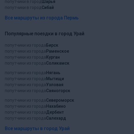
попутчики в город
Шарья
попутчики в город
Сибай
Все маршруты из города Пермь
Популярные поездки в город Урай
попутчики из города
Бирск
попутчики из города
Раменское
попутчики из города
Курган
попутчики из города
Соликамск
попутчики из города
Нягань
попутчики из города
Мытищи
попутчики из города
Узловая
попутчики из города
Саяногорск
попутчики из города
Североморск
попутчики из города
Нахабино
попутчики из города
Дербент
попутчики из города
Салехард
Все маршруты в город Урай