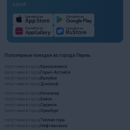
рукой
Популярные поездки из города Пермь
попутчики в город
Краснокамск
попутчики в город
Горно-Алтайск
попутчики в город
Валуйки
попутчики в город
Донской
попутчики в город
Качканар
попутчики в город
Бийск
попутчики в город
Саранск
попутчики в город
Оренбург
попутчики в город
Теплая гора
попутчики в город
Нефтеюганск