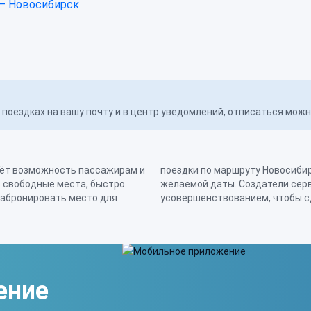
— Новосибирск
поездках на вашу почту и в центр уведомлений, отписаться мож
аёт возможность пассажирам и
 несколько часов или дней до
ь свободные места, быстро
янно работают над его
забронировать место для
усовершенствованием, чтобы с
ение