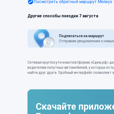
Посмотреть обратный маршрут
Мелеуз 
Другие способы поездки 7 августа
Подписаться на маршрут
Отправим уведомления о новых 
Сетевая круглосуточная платформа «Едем.рф» д
поездки по маршруту Новосибирск - Мелеуз за
водителям попутных автомобилей, у которых ест
желаемой даты. Создатели сервиса посто
найти друг друга. Удобный интерфейс позволяет 
Скачайте прилож