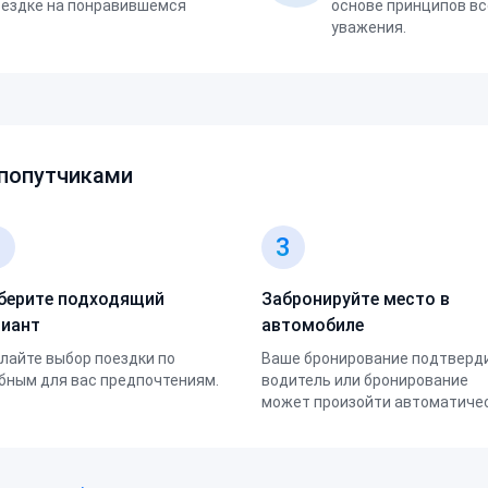
оездке на понравившемся
основе принципов вс
уважения.
 попутчиками
2
3
берите подходящий
Забронируйте место в
риант
автомобиле
лайте выбор поездки по
Ваше бронирование подтверд
бным для вас предпочтениям.
водитель или бронирование
может произойти автоматичес