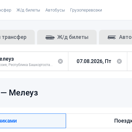
нсфер
Ж/д билеты
Автобусы
Грузоперевозки
и трансфер
Ж/д билеты
Авто
Россия, Республика Башкортостан, Мелеузовский район
 —
Мелеуз
чиками
Поездк