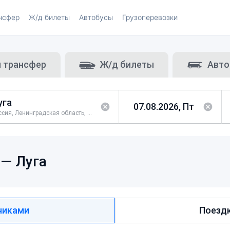
нсфер
Ж/д билеты
Автобусы
Грузоперевозки
и трансфер
Ж/д билеты
Авто
Россия, Ленинградская область, Лужский район
 —
Луга
чиками
Поездк