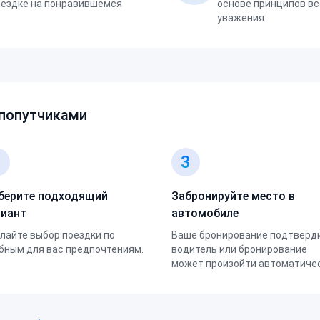
оездке на понравившемся
основе принципов вс
уважения.
 попутчиками
2
3
берите подходящий
Забронируйте место в
риант
автомобиле
лайте выбор поездки по
Ваше бронирование подтверд
бным для вас предпочтениям.
водитель или бронирование
может произойти автоматичес