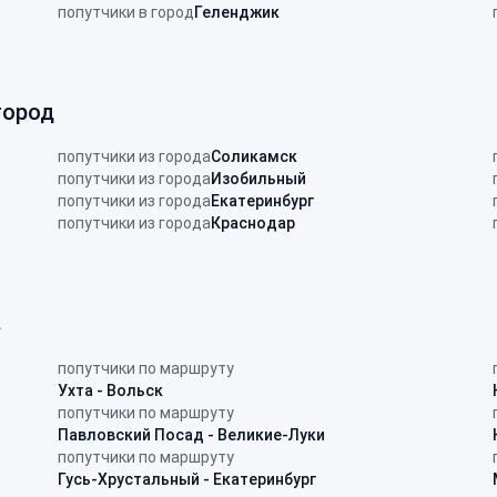
попутчики в город
Геленджик
город
попутчики из города
Соликамск
попутчики из города
Изобильный
попутчики из города
Екатеринбург
попутчики из города
Краснодар
в
попутчики по маршруту
Ухта - Вольск
попутчики по маршруту
Павловский Посад - Великие-Луки
попутчики по маршруту
Гусь-Хрустальный - Екатеринбург