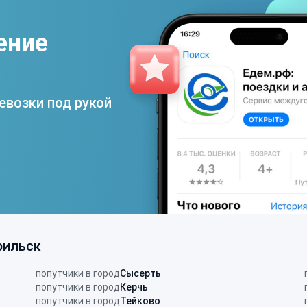
ение
евозки под рукой
рильск
попутчики в город
Сысерть
попутчики в город
Керчь
попутчики в город
Тейково