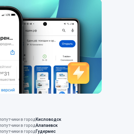
попутчики в город
Кисловодск
попутчики в город
Алапаевск
попутчики в город
Гудермес