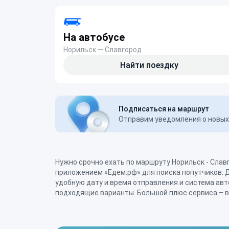
На автобусе
Норильск — Славгород
Найти поездку
Подписаться на маршрут
Отправим уведомления о новых 
Нужно срочно ехать по маршруту Норильск - Слав
дополнительных условий: с остановками или без, с
приложением «Едем.рф» для поиска попутчиков. 
багажом, с детским креслом. После поездки ост
удобную дату и время отправления и система ав
подходящие варианты. Большой плюс сервиса – 