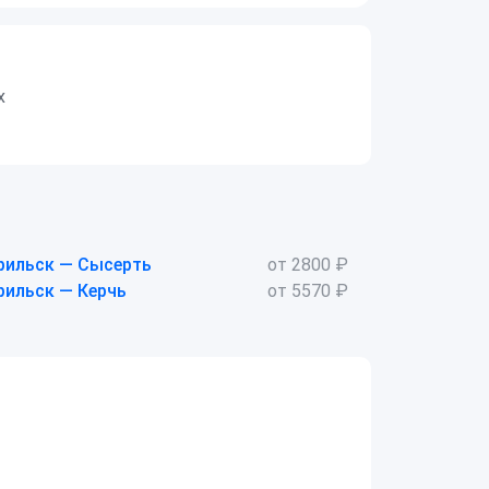
х
рильск — Сысерть
от 2800 ₽
рильск — Керчь
от 5570 ₽