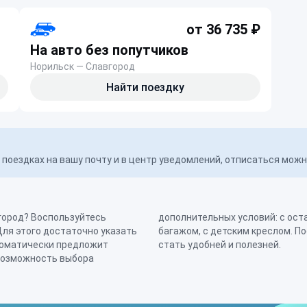
от 36 735 ₽
На авто без попутчиков
Норильск — Славгород
Найти поездку
поездках на вашу почту и в центр уведомлений, отписаться мож
город? Воспользуйтесь
 домашними животными, с
Для этого достаточно указать
авляйте отзыв, помогайте нам
томатически предложит
стать удобней и полезней.
возможность выбора