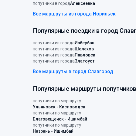
попутчики в город
Алексеевка
Все маршруты из города Норильск
Популярные поездки в город Слав
попутчики из города
Избербаш
попутчики из города
Шелехов
попутчики из города
Павловск
попутчики из города
Златоуст
Все маршруты в город Славгород
Популярные маршруты попутчико
попутчики по маршруту
Ульяновск - Кисловодск
попутчики по маршруту
Благовещенск - Ишимбай
попутчики по маршруту
Назрань - Ишимбай