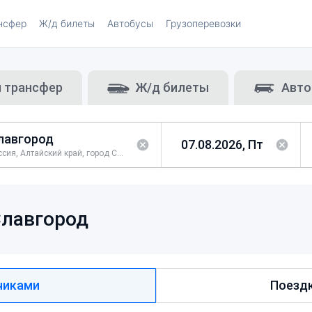
нсфер
Ж/д билеты
Автобусы
Грузоперевозки
и трансфер
Ж/д билеты
Авто
Россия, Алтайский край, город Славгород
лавгород
чиками
Поездк