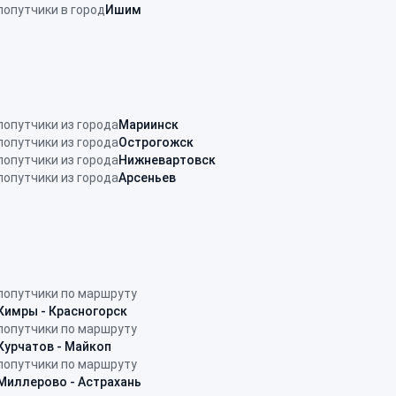
попутчики в город
Ишим
попутчики из города
Мариинск
попутчики из города
Острогожск
попутчики из города
Нижневартовск
попутчики из города
Арсеньев
попутчики по маршруту
Кимры - Красногорск
попутчики по маршруту
Курчатов - Майкоп
попутчики по маршруту
Миллерово - Астрахань