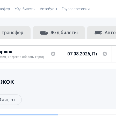
нсфер
Ж/д билеты
Автобусы
Грузоперевозки
и трансфер
Ж/д билеты
Авто
Россия, Тверская область, город Торжок
ржок
3 авг, чт