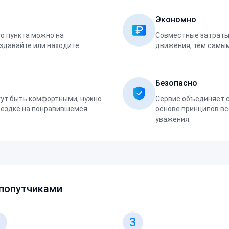
Экономно
о пункта можно на
Совместные затраты 
оздавайте или находите
движения, тем самым
Безопасно
ут быть комфортными, нужно
Сервис объединяет 
оездке на понравившемся
основе принципов вс
уважения.
 попутчиками
2
3