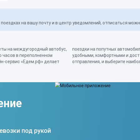
поездках на вашу почту и в центр уведомлений, отписаться мож
еты на междугородный автобус,
 Москва - Торжок максимально
ко часов в переполненном
. Просто укажите дату
йн-сервис «Едем.рф» делает
отправления, и выберите наиб
ение
евозки под рукой