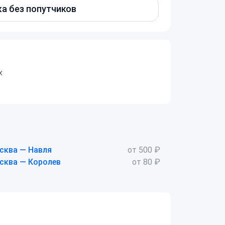
а без попутчиков
х
сква — Навля
от 500 ₽
сква — Королев
от 80 ₽