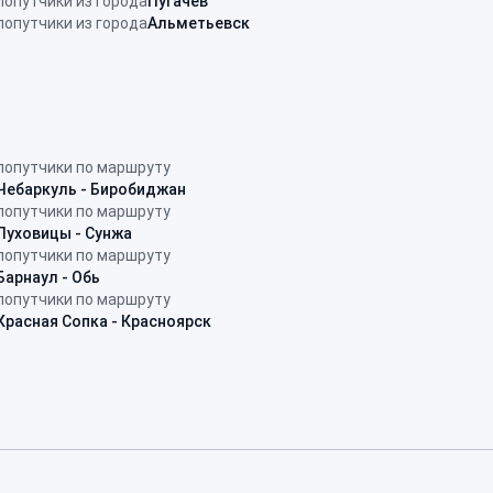
попутчики из города
Пугачев
попутчики из города
Альметьевск
попутчики по маршруту
Чебаркуль - Биробиджан
попутчики по маршруту
Луховицы - Сунжа
попутчики по маршруту
Барнаул - Обь
попутчики по маршруту
Красная Сопка - Красноярск