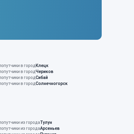
попутчики в город
Клецк
попутчики в город
Чериков
попутчики в город
Сибай
попутчики в город
Солнечногорск
попутчики из города
Тулун
попутчики из города
Арсеньев