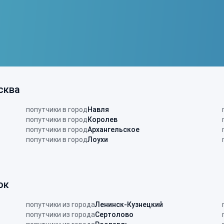
сква
попутчики в город
Навля
попутчики в город
Королев
попутчики в город
Архангельское
попутчики в город
Лоухи
ок
попутчики из города
Ленинск-Кузнецкий
попутчики из города
Сертолово