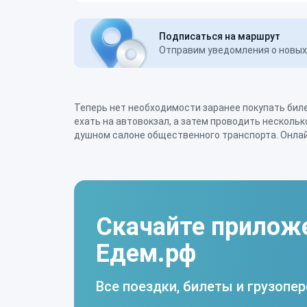
Подписаться на маршрут
Отправим уведомления о новых 
Теперь нет необходимости заранее покупать бил
поездки на попутных автомобилях по маршруту
ехать на автовокзал, а затем проводить несколь
удобными, комфортными и доступными по цене
душном салоне общественного транспорта. Онла
Скачайте прилож
Едем.рф
Все поездки, билеты и грузопер