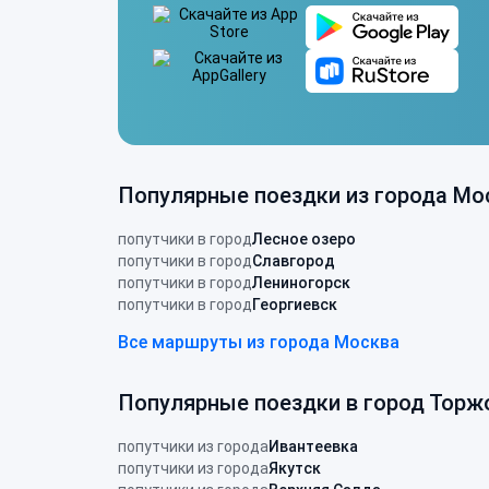
Популярные поездки из города Мо
попутчики в город
Лесное озеро
попутчики в город
Славгород
попутчики в город
Лениногорск
попутчики в город
Георгиевск
Все маршруты из города Москва
Популярные поездки в город Торж
попутчики из города
Ивантеевка
попутчики из города
Якутск