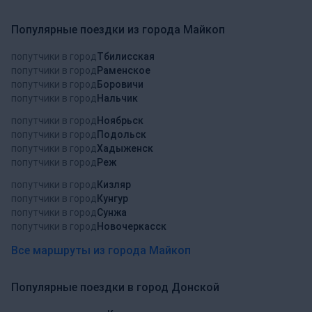
Популярные поездки из города Майкоп
попутчики в город
Тбилисская
попутчики в город
Раменское
попутчики в город
Боровичи
попутчики в город
Нальчик
попутчики в город
Ноябрьск
попутчики в город
Подольск
попутчики в город
Хадыженск
попутчики в город
Реж
попутчики в город
Кизляр
попутчики в город
Кунгур
попутчики в город
Сунжа
попутчики в город
Новочеркасск
Все маршруты из города Майкоп
Популярные поездки в город Донской