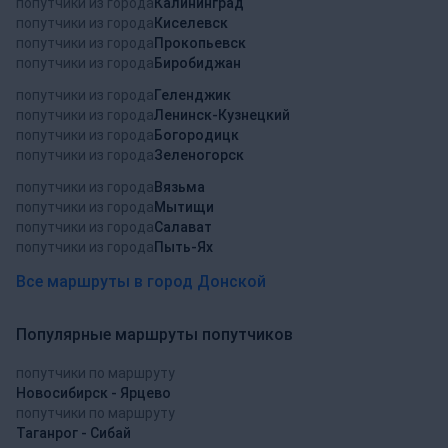
попутчики из города
Калининград
попутчики из города
Киселевск
попутчики из города
Прокопьевск
попутчики из города
Биробиджан
попутчики из города
Геленджик
попутчики из города
Ленинск-Кузнецкий
попутчики из города
Богородицк
попутчики из города
Зеленогорск
попутчики из города
Вязьма
попутчики из города
Мытищи
попутчики из города
Салават
попутчики из города
Пыть-Ях
Все маршруты в город Донской
Популярные маршруты попутчиков
попутчики по маршруту
Новосибирск - Ярцево
попутчики по маршруту
Таганрог - Сибай