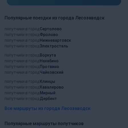
Популярные поездки из города Лесозаводск
попутчики в город
Сертолово
попутчики в город
Фролово
попутчики в город
Нижневартовск
попутчики в город
Электросталь
попутчики в город
Воркута
попутчики в город
Нахабино
попутчики в город
Протвино
попутчики в город
Чайковский
попутчики в город
Клинцы
попутчики в город
Кавалерово
попутчики в город
Мирный
попутчики в город
Дербент
Все маршруты из города Лесозаводск
Популярные маршруты попутчиков