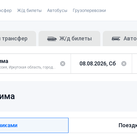
нсфер
Ж/д билеты
Автобусы
Грузоперевозки
и трансфер
Ж/д билеты
Авто
Россия, Иркутская область, город Зима
има
чиками
Поездк