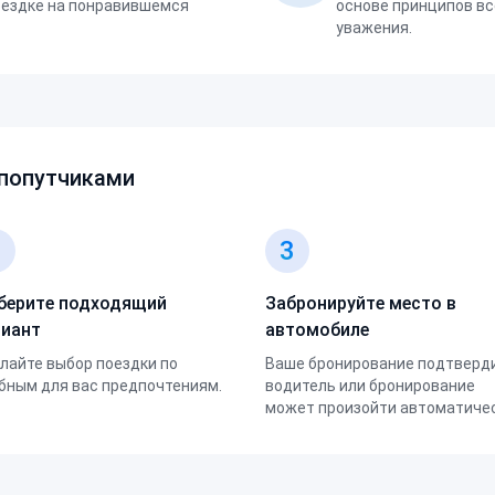
оездке на понравившемся
основе принципов вс
уважения.
 попутчиками
2
3
берите подходящий
Забронируйте место в
риант
автомобиле
лайте выбор поездки по
Ваше бронирование подтверд
бным для вас предпочтениям.
водитель или бронирование
может произойти автоматичес