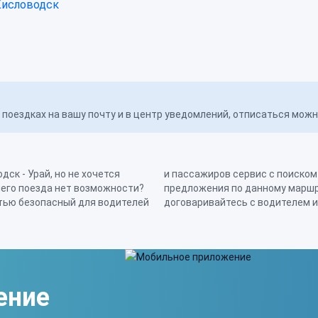
Кисловодск
поездках на вашу почту и в центр уведомлений, отписаться мож
ск - Урай, но не хочется
ной поездки. Актуальные
шего поезда нет возможности?
аких скрытых комиссий –
стью безопасный для водителей
договаривайтесь с водителем и
ение