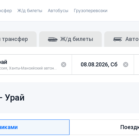
нсфер
Ж/д билеты
Автобусы
Грузоперевозки
и трансфер
Ж/д билеты
Авто
Россия, Ханты-Мансийский автономный округ, город Урай
—
Урай
чиками
Поездк