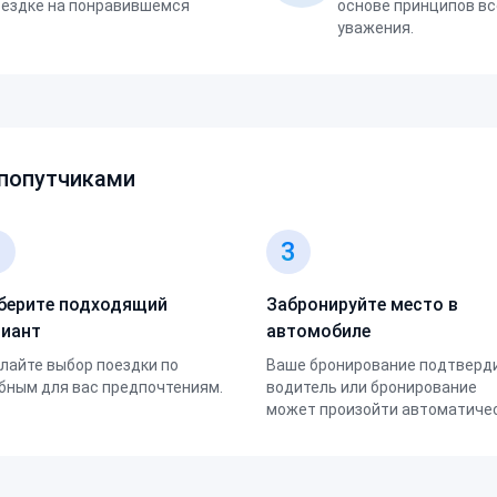
оездке на понравившемся
основе принципов вс
уважения.
 попутчиками
2
3
берите подходящий
Забронируйте место в
риант
автомобиле
лайте выбор поездки по
Ваше бронирование подтверд
бным для вас предпочтениям.
водитель или бронирование
может произойти автоматичес