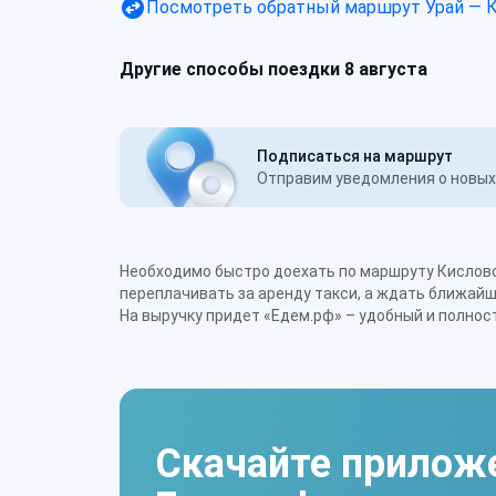
Посмотреть обратный маршрут
Урай — 
Другие способы поездки 8 августа
Подписаться на маршрут
Отправим уведомления о новых 
Необходимо быстро доехать по маршруту Кисловод
и пассажиров сервис с поиском варианта совмест
переплачивать за аренду такси, а ждать ближай
предложения по данному маршруту, ник
На выручку придет «Едем.рф» – удобный и полно
Скачайте прилож