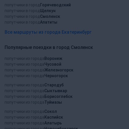
попутчики в город
Горячеводский
попутчики в город
Щелкун
попутчики в город
Смоленск
попутчики в город
Апатиты
Все маршруты из города Екатеринбург
Популярные поездки в город Смоленск
попутчики из города
Воронеж
попутчики из города
Чусовой
попутчики из города
Железногорск
попутчики из города
Черногорск
попутчики из города
Стародуб
попутчики из города
Сыктывкар
попутчики из города
Борисоглебск
попутчики из города
Туймазы
попутчики из города
Сокол
попутчики из города
Каспийск
попутчики из города
Алатырь
попутчики из города
Новочебоксарск