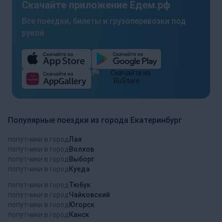
Скачайте приложение Едем.рф
Все поездки, билеты и грузоперевозки под
рукой
Популярные поездки из города Екатеринбург
попутчики в город
Лая
попутчики в город
Волхов
попутчики в город
Выборг
попутчики в город
Куеда
попутчики в город
Тюбук
попутчики в город
Чайковский
попутчики в город
Югорск
попутчики в город
Канск