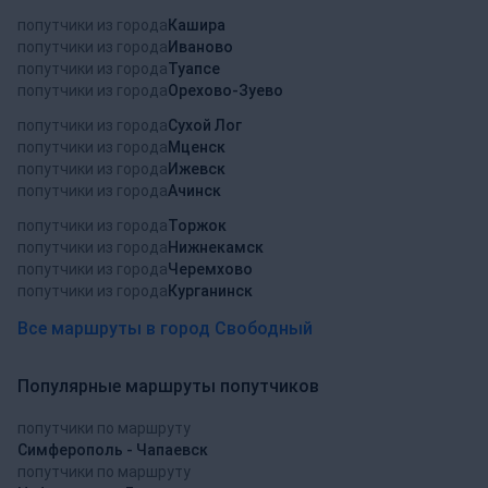
попутчики из города
Кашира
попутчики из города
Иваново
попутчики из города
Туапсе
попутчики из города
Орехово-Зуево
попутчики из города
Сухой Лог
попутчики из города
Мценск
попутчики из города
Ижевск
попутчики из города
Ачинск
попутчики из города
Торжок
попутчики из города
Нижнекамск
попутчики из города
Черемхово
попутчики из города
Курганинск
Все маршруты в город Свободный
Популярные маршруты попутчиков
попутчики по маршруту
Симферополь - Чапаевск
попутчики по маршруту