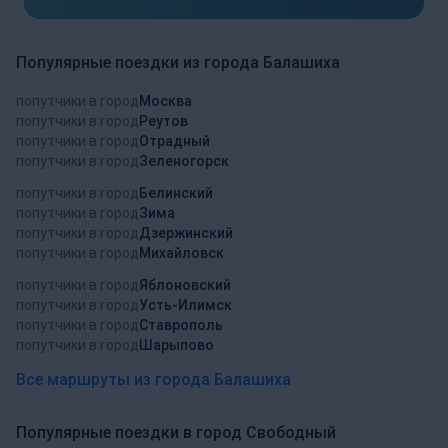
Популярные поездки из города Балашиха
попутчики в город
Москва
попутчики в город
Реутов
попутчики в город
Отрадный
попутчики в город
Зеленогорск
попутчики в город
Белинский
попутчики в город
Зима
попутчики в город
Дзержинский
попутчики в город
Михайловск
попутчики в город
Яблоновский
попутчики в город
Усть-Илимск
попутчики в город
Ставрополь
попутчики в город
Шарыпово
Все маршруты из города Балашиха
Популярные поездки в город Свободный