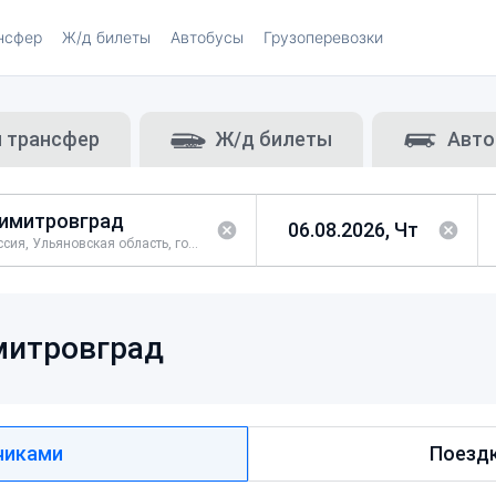
нсфер
Ж/д билеты
Автобусы
Грузоперевозки
и трансфер
Ж/д билеты
Авто
Россия, Ульяновская область, город Димитровград
итровград
чиками
Поездк