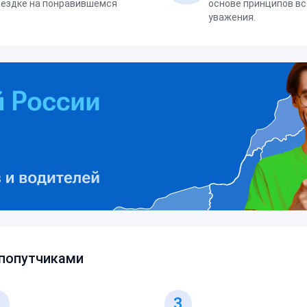
оездке на понравившемся
основе принципов вс
уважения.
 попутчиками
2
3