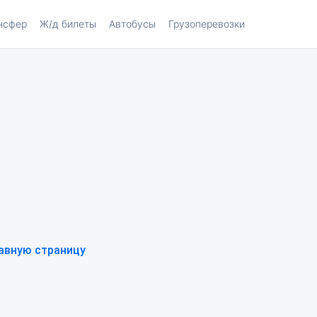
нсфер
Ж/д билеты
Автобусы
Грузоперевозки
авную страницу