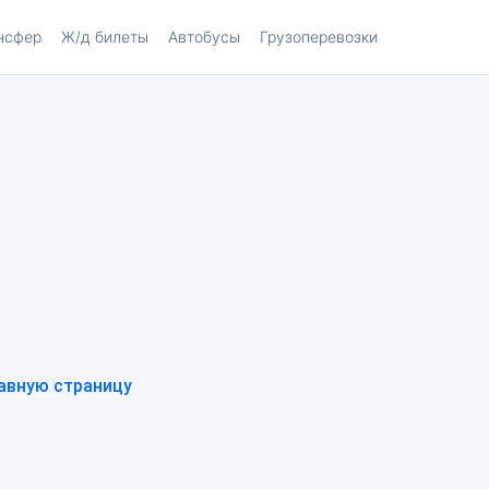
нсфер
Ж/д билеты
Автобусы
Грузоперевозки
авную страницу