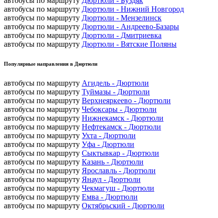
автобусы по маршруту
Дюртюли - Буздяк
автобусы по маршруту
Дюртюли - Нижний Новгород
автобусы по маршруту
Дюртюли - Мензелинск
автобусы по маршруту
Дюртюли - Андреево-Базары
автобусы по маршруту
Дюртюли - Дмитриевка
автобусы по маршруту
Дюртюли - Вятские Поляны
Популярные направления в Дюртюли
автобусы по маршруту
Агидель - Дюртюли
автобусы по маршруту
Туймазы - Дюртюли
автобусы по маршруту
Верхнеяркеево - Дюртюли
автобусы по маршруту
Чебоксары - Дюртюли
автобусы по маршруту
Нижнекамск - Дюртюли
автобусы по маршруту
Нефтекамск - Дюртюли
автобусы по маршруту
Ухта - Дюртюли
автобусы по маршруту
Уфа - Дюртюли
автобусы по маршруту
Сыктывкар - Дюртюли
автобусы по маршруту
Казань - Дюртюли
автобусы по маршруту
Ярославль - Дюртюли
автобусы по маршруту
Янаул - Дюртюли
автобусы по маршруту
Чекмагуш - Дюртюли
автобусы по маршруту
Емва - Дюртюли
автобусы по маршруту
Октябрьский - Дюртюли