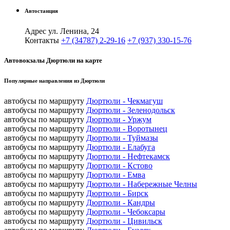
Автостанция
Адрес
ул. Ленина, 24
Контакты
+7 (34787) 2-29-16
+7 (937) 330-15-76
Автовокзалы Дюртюли на карте
Популярные направления из Дюртюли
автобусы по маршруту
Дюртюли - Чекмагуш
автобусы по маршруту
Дюртюли - Зеленодольск
автобусы по маршруту
Дюртюли - Уржум
автобусы по маршруту
Дюртюли - Воротынец
автобусы по маршруту
Дюртюли - Туймазы
автобусы по маршруту
Дюртюли - Елабуга
автобусы по маршруту
Дюртюли - Нефтекамск
автобусы по маршруту
Дюртюли - Кстово
автобусы по маршруту
Дюртюли - Емва
автобусы по маршруту
Дюртюли - Набережные Челны
автобусы по маршруту
Дюртюли - Бирск
автобусы по маршруту
Дюртюли - Кандры
автобусы по маршруту
Дюртюли - Чебоксары
автобусы по маршруту
Дюртюли - Цивильск