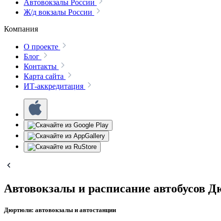
Автовокзалы России
Ж/д вокзалы России
Компания
О проекте
Блог
Контакты
Карта сайта
ИТ-аккредитация
Автовокзалы и расписание автобусов 
Дюртюли: автовокзалы и автостанции