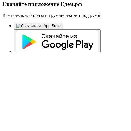
Скачайте приложение Едем.рф
Все поездки, билеты и грузоперевозки под рукой
Едем.рф
Автовокзалы России
Республика Башкортостан
Дюртюли