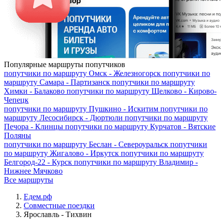
Популярные маршруты попутчиков
попутчики по маршруту
Омск - Железногорск
попутчики по
маршруту
Самара - Партизанск
попутчики по маршруту
Химки - Балаково
попутчики по маршруту
Щелково - Кирово-
Чепецк
попутчики по маршруту
Пушкино - Искитим
попутчики по
маршруту
Лесосибирск - Дюртюли
попутчики по маршруту
Печора - Клинцы
попутчики по маршруту
Курчатов - Вятские
Поляны
попутчики по маршруту
Беслан - Североуральск
попутчики
по маршруту
Жигалово - Иркутск
попутчики по маршруту
Белгород-22 - Курск
попутчики по маршруту
Владимир -
Нижнее Мячково
Все маршруты
Едем.рф
Совместные поездки
Ярославль - Тихвин