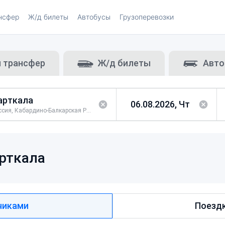
нсфер
Ж/д билеты
Автобусы
Грузоперевозки
и трансфер
Ж/д билеты
Авто
Россия, Кабардино-Балкарская Республика, Урванский район
рткала
чиками
Поездк