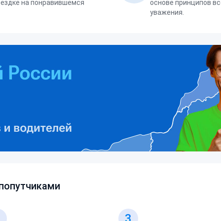
оездке на понравившемся
основе принципов вс
уважения.
 попутчиками
2
3