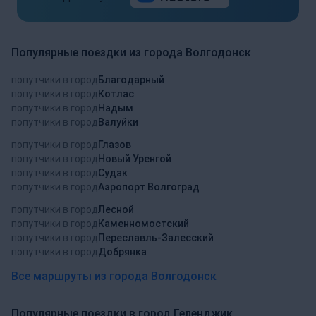
Популярные поездки из города Волгодонск
попутчики в город
Благодарный
попутчики в город
Котлас
попутчики в город
Надым
попутчики в город
Валуйки
попутчики в город
Глазов
попутчики в город
Новый Уренгой
попутчики в город
Судак
попутчики в город
Аэропорт Волгоград
попутчики в город
Лесной
попутчики в город
Каменномостский
попутчики в город
Переславль-Залесский
попутчики в город
Добрянка
Все маршруты из города Волгодонск
Популярные поездки в город Геленджик