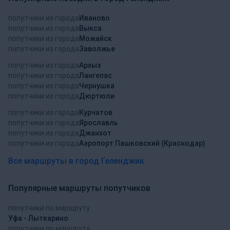
попутчики из города
Иваново
попутчики из города
Выкса
попутчики из города
Можайск
попутчики из города
Заволжье
попутчики из города
Архыз
попутчики из города
Лангепас
попутчики из города
Чернушка
попутчики из города
Дюртюли
попутчики из города
Курчатов
попутчики из города
Ярославль
попутчики из города
Джанхот
попутчики из города
Аэропорт Пашковский (Краснодар)
Все маршруты в город Геленджик
Популярные маршруты попутчиков
попутчики по маршруту
Уфа - Лыткарино
попутчики по маршруту