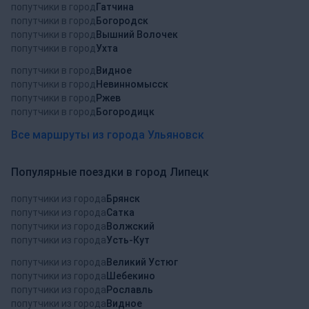
попутчики в город
Гатчина
попутчики в город
Богородск
попутчики в город
Вышний Волочек
попутчики в город
Ухта
попутчики в город
Видное
попутчики в город
Невинномысск
попутчики в город
Ржев
попутчики в город
Богородицк
Все маршруты из города Ульяновск
Популярные поездки в город Липецк
попутчики из города
Брянск
попутчики из города
Сатка
попутчики из города
Волжский
попутчики из города
Усть-Кут
попутчики из города
Великий Устюг
попутчики из города
Шебекино
попутчики из города
Рославль
попутчики из города
Видное