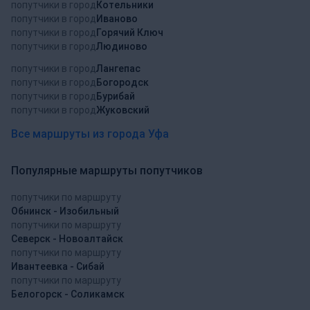
попутчики в город
Котельники
попутчики в город
Иваново
попутчики в город
Горячий Ключ
попутчики в город
Людиново
попутчики в город
Лангепас
попутчики в город
Богородск
попутчики в город
Бурибай
попутчики в город
Жуковский
Все маршруты из города Уфа
Популярные маршруты попутчиков
попутчики по маршруту
Обнинск - Изобильный
попутчики по маршруту
Северск - Новоалтайск
попутчики по маршруту
Ивантеевка - Сибай
попутчики по маршруту
Белогорск - Соликамск