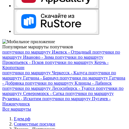
Популярные маршруты попутчиков
попутчики по маршруту
Ижевск - Отрадный
попутчики по
маршруту
Иваново - Зима
попутчики по маршруту
Прокопьевск - Псков
попутчики по маршруту
Керчь -
Кропоткин
попутчики по маршруту
Черкесск - Калуга
попутчики по
маршруту
Гатчина - Барнаул
попутчики по маршруту
Гатчина
- Добрянка
попутчики по маршруту
Клинцы - Лабинск
попутчики по маршруту
Лесосибирск - Туапсе
попутчики по
маршруту
Североморск - Сатка
попутчики по маршруту
Рузаевка - Искитим
попутчики по маршруту
Пугачев -
Нижнеудинск
Все маршруты
Едем.рф
Совместные поездки