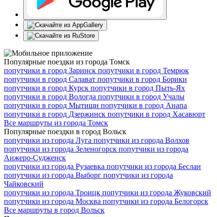
Популярные поездки из города Томск
попутчики в город
Заринск
попутчики в город
Темрюк
попутчики в город
Салават
попутчики в город
Борики
попутчики в город
Курск
попутчики в город
Пыть-Ях
попутчики в город
Вологда
попутчики в город
Учалы
попутчики в город
Мытищи
попутчики в город
Анапа
попутчики в город
Дзержинск
попутчики в город
Хасавюрт
Все маршруты из города Томск
Популярные поездки в город Вольск
попутчики из города
Луга
попутчики из города
Волхов
попутчики из города
Зеленогорск
попутчики из города
Анжеро-Судженск
попутчики из города
Рузаевка
попутчики из города
Беслан
попутчики из города
Выборг
попутчики из города
Чайковский
попутчики из города
Троицк
попутчики из города
Жуковский
попутчики из города
Москва
попутчики из города
Белогорск
Все маршруты в город Вольск