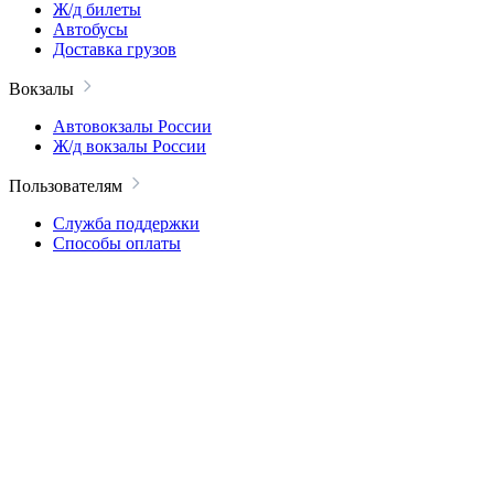
Ж/д билеты
Автобусы
Доставка грузов
Вокзалы
Автовокзалы России
Ж/д вокзалы России
Пользователям
Служба поддержки
Способы оплаты
Вопросы и ответы
Безопасность
Пользовательское соглашение
Политика конфиденциальности
Компания
О проекте
Блог
Контакты
Карта сайта
ИТ-аккредитация