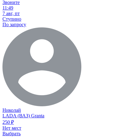
Звоните
11:49
7 авг, пт
Ступино
По запросу
Николай
LADA (ВАЗ) Granta
250
₽
Нет мест
Выбрать