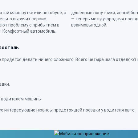
итой маршрутке или автобусе, а
, которую вы разделите на всех
тельно выручит сервис
вительно приятной и
ют проблему с прибытием в
взаимовыгодной.
я. Комфортный автомобиль,
росталь
 придется делать ничего сложного. Всего четыре шага отделяют 
здки.
 водителем машины.
се интересующие нюансы предстоящей поездки у водителя авто.