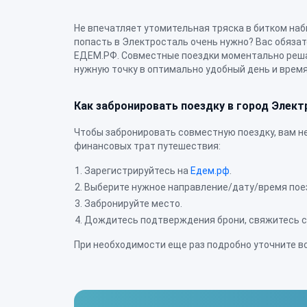
Не впечатляет утомительная тряска в битком наб
душевные попутчики, явный бонус в плане оплаты
попасть в Электросталь очень нужно? Вас обяза
— теперь междугородняя поездка будет дейст
ЕДЕМ.РФ. Совместные поездки моментально реша
нужную точку в оптимально удобный день и врем
Как забронировать поездку в город Элект
Чтобы забронировать совместную поездку, вам не
финансовых трат путешествия:
Зарегистрируйтесь на
Едем.рф
.
Выберите нужное направление/дату/время пое
Забронируйте место.
Дождитесь подтверждения брони, свяжитесь с
При необходимости еще раз подробно уточните в