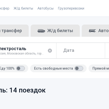
нсфер
Ж/д билеты
Автобусы
Грузоперевозки
и трансфер
Ж/д билеты
Авто
Дата
Россия, Московская область, город Электросталь
Еду 100%
Есть свободные места
Прямой м
ь: 14 поездок