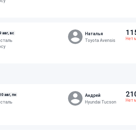
осу
11
9 авг, вс
Наталья
Нет 
осталь
Toyota Avensis
осу
21
10 авг, пн
Андрей
Нет 
осталь
Hyundai Tucson