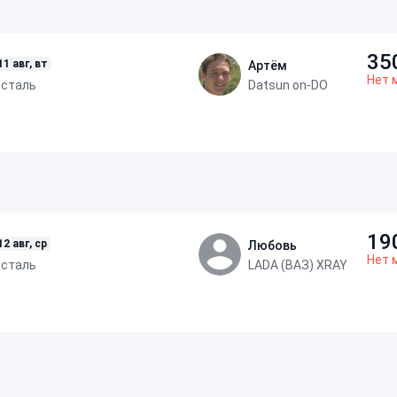
35
11 авг, вт
Артём
Нет 
осталь
Datsun on-DO
19
12 авг, ср
Любовь
Нет 
осталь
LADA (ВАЗ) XRAY