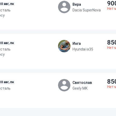
90
10 авг, пн
Вера
Нет 
осталь
Dacia SuperNova
осу
85
10 авг, пн
Инга
Нет 
осталь
Hyundai ix35
осу
85
10 авг, пн
Святослав
Нет 
осталь
Geely MK