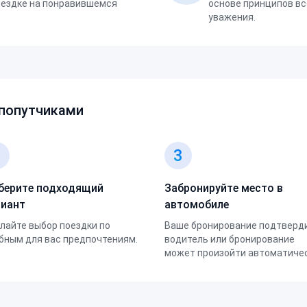
оездке на понравившемся
основе принципов вс
уважения.
 попутчиками
2
3
берите подходящий
Забронируйте место в
риант
автомобиле
лайте выбор поездки по
Ваше бронирование подтверд
бным для вас предпочтениям.
водитель или бронирование
может произойти автоматичес