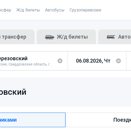
нсфер
Ж/д билеты
Автобусы
Грузоперевозки
и трансфер
Ж/д билеты
Авто
Россия, Свердловская область, город Березовский
овский
чиками
Поездк