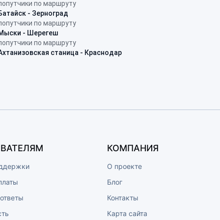
попутчики по маршруту
Батайск - Зерноград
попутчики по маршруту
Мыски - Шерегеш
попутчики по маршруту
Ахтанизовская станица - Краснодар
ВАТЕЛЯМ
КОМПАНИЯ
ддержки
О проекте
платы
Блог
 ответы
Контакты
сть
Карта сайта