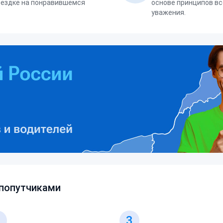
оездке на понравившемся
основе принципов вс
уважения.
 попутчиками
2
3