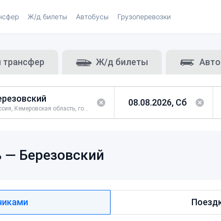
нсфер
Ж/д билеты
Автобусы
Грузоперевозки
и трансфер
Ж/д билеты
Авто
Россия, Кемеровская область, город Березовский
ь —
Березовский
чиками
Поездк