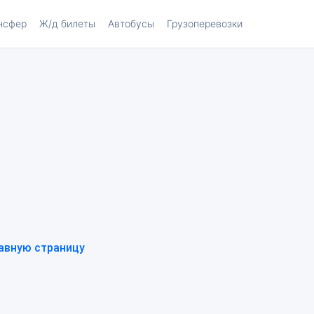
нсфер
Ж/д билеты
Автобусы
Грузоперевозки
авную страницу