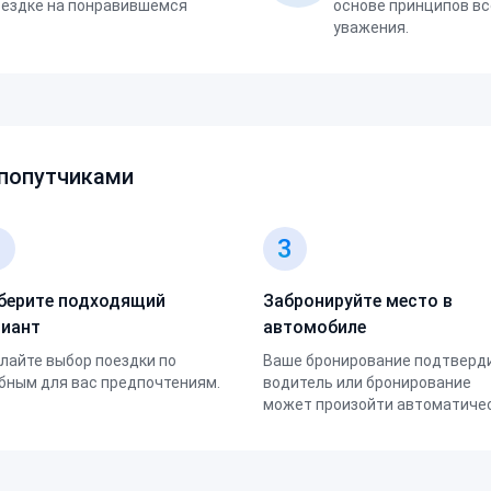
оездке на понравившемся
основе принципов вс
уважения.
 попутчиками
2
3
берите подходящий
Забронируйте место в
риант
автомобиле
лайте выбор поездки по
Ваше бронирование подтверд
бным для вас предпочтениям.
водитель или бронирование
может произойти автоматичес