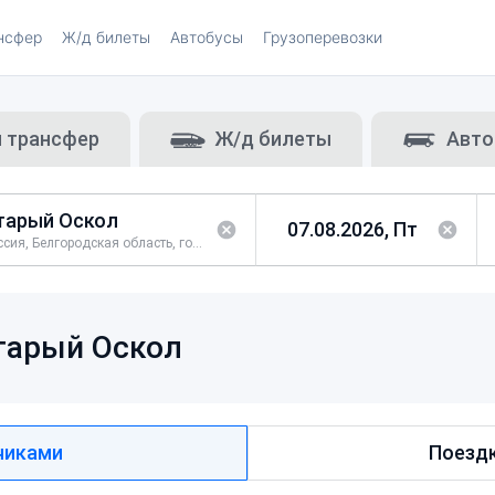
нсфер
Ж/д билеты
Автобусы
Грузоперевозки
и трансфер
Ж/д билеты
Авто
Россия, Белгородская область, город Старый Оскол
тарый Оскол
чиками
Поездк