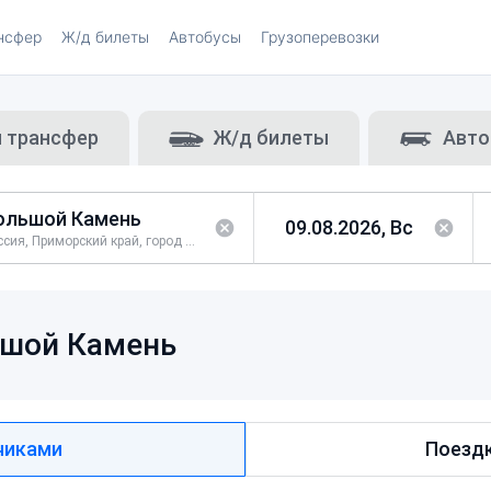
нсфер
Ж/д билеты
Автобусы
Грузоперевозки
и трансфер
Ж/д билеты
Авто
Россия, Приморский край, город Большой Камень
шой Камень
чиками
Поездк