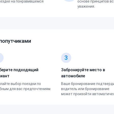
оездке на понравившемся
основе принципов вс
уважения.
 попутчиками
2
3
берите подходящий
Забронируйте место в
риант
автомобиле
лайте выбор поездки по
Ваше бронирование подтверд
бным для вас предпочтениям.
водитель или бронирование
может произойти автоматичес