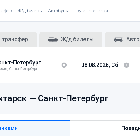
нсфер
Ж/д билеты
Автобусы
Грузоперевозки
и трансфер
Ж/д билеты
Авто
ссия, Санкт-Петербург
хтарск —
Санкт-Петербург
чиками
Поездк