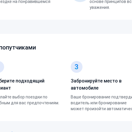
оездке на понравившемся
основе принципов вс
уважения.
 попутчиками
2
3
берите подходящий
Забронируйте место в
риант
автомобиле
лайте выбор поездки по
Ваше бронирование подтверд
бным для вас предпочтениям.
водитель или бронирование
может произойти автоматичес