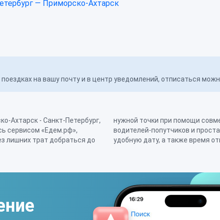
етербург — Приморско-Ахтарск
поездках на вашу почту и в центр уведомлений, отписаться мож
о-Ахтарск - Санкт-Петербург,
Большой выбор объявлений от
сь сервисом «Едем.рф»,
сайте позволит подобрать
з лишних трат добраться до
удобную дату, а также время о
ение