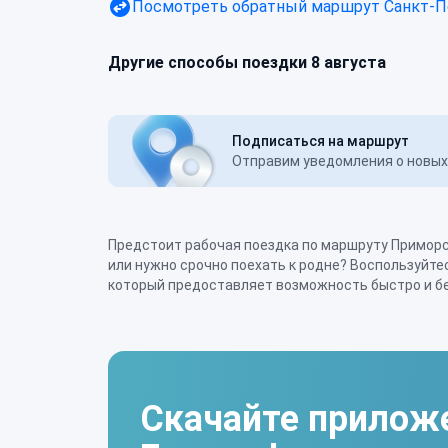
Посмотреть обратный маршрут
Санкт-П
Другие способы поездки 8 августа
Подписаться на маршрут
Отправим уведомления о новых 
Предстоит рабочая поездка по маршруту Приморск
нужной точки при помощи совместных поездок. 
или нужно срочно поехать к родне? Воспользуйте
водителей-попутчиков и простая система поиска на 
который предоставляет возможность быстро и бе
Скачайте прилож