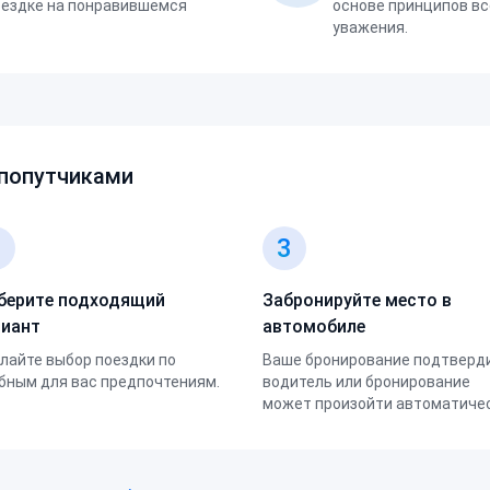
оездке на понравившемся
основе принципов вс
уважения.
 попутчиками
2
3
берите подходящий
Забронируйте место в
риант
автомобиле
лайте выбор поездки по
Ваше бронирование подтверд
бным для вас предпочтениям.
водитель или бронирование
может произойти автоматичес