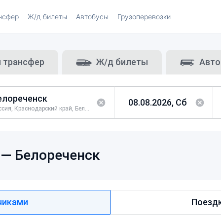
нсфер
Ж/д билеты
Автобусы
Грузоперевозки
и трансфер
Ж/д билеты
Авто
Россия, Краснодарский край, Белореченский район
 —
Белореченск
чиками
Поездк