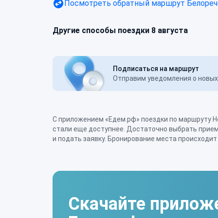
Посмотреть обратный маршрут
Белореч
Другие способы поездки 8 августа
Подписаться на маршрут
Отправим уведомления о новых 
С приложением «Едем.рф» поездки по маршруту Н
требуется – с водителем вы можете рассчитаться 
стали еще доступнее. Достаточно выбрать прием
перед выездом. Уточнить нюансы можно по тел
и подать заявку. Бронирование места происходит
Скачайте прилож