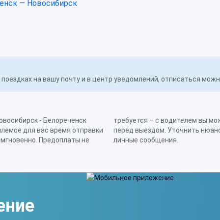
енск — Новосибирск
поездках на вашу почту и в центр уведомлений, отписаться мож
овосибирск - Белореченск
наличными непосредственно
лемое для вас время отправки
ефону, через мессенджер или
 мгновенно. Предоплаты не
личные сообщения.
ение