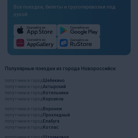
Все поездки, билеты и грузоперевозки под
рукой
Популярные поездки из города Новороссийск
попутчики в город
Шебекино
попутчики в город
Ахтырский
попутчики в город
Котельники
попутчики в город
Корсаков
попутчики в город
Воронеж
попутчики в город
Прохладный
попутчики в город
Елабуга
попутчики в город
Котлас
попутчики в город
Штормовое