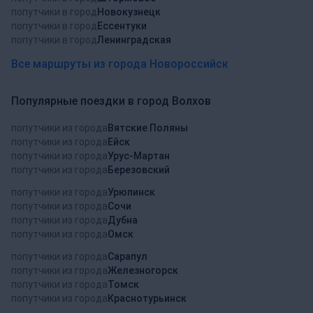
попутчики в город
Новокузнецк
попутчики в город
Ессентуки
попутчики в город
Ленинградская
Все маршруты из города Новороссийск
Популярные поездки в город Волхов
попутчики из города
Вятские Поляны
попутчики из города
Ейск
попутчики из города
Урус-Мартан
попутчики из города
Березовский
попутчики из города
Урюпинск
попутчики из города
Сочи
попутчики из города
Дубна
попутчики из города
Омск
попутчики из города
Сарапул
попутчики из города
Железногорск
попутчики из города
Томск
попутчики из города
Краснотурьинск