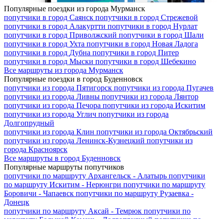
Популярные поездки из города Мурманск
попутчики в город
Саянск
попутчики в город
Стрежевой
попутчики в город
Алакуртти
попутчики в город
Нурлат
попутчики в город
Приволжский
попутчики в город
Шали
попутчики в город
Ухта
попутчики в город
Новая Ладога
попутчики в город
Дубна
попутчики в город
Питер
попутчики в город
Мыски
попутчики в город
Шебекино
Все маршруты из города Мурманск
Популярные поездки в город Буденновск
попутчики из города
Пятигорск
попутчики из города
Пугачев
попутчики из города
Ливны
попутчики из города
Лянтор
попутчики из города
Печора
попутчики из города
Искитим
попутчики из города
Углич
попутчики из города
Долгопрудный
попутчики из города
Клин
попутчики из города
Октябрьский
попутчики из города
Ленинск-Кузнецкий
попутчики из
города
Красноярск
Все маршруты в город Буденновск
Популярные маршруты попутчиков
попутчики по маршруту
Архангельск - Алатырь
попутчики
по маршруту
Искитим - Нерюнгри
попутчики по маршруту
Боровичи - Чапаевск
попутчики по маршруту
Рузаевка -
Донецк
попутчики по маршруту
Аксай - Темрюк
попутчики по