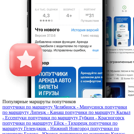
Популярные маршруты попутчиков
попутчики по маршруту
Челябинск - Минусинск
попутчики
по маршруту
Липецк - Канаш
попутчики по маршруту
Кызыл
- Ессентуки
попутчики по маршруту
Губкин - Красногорск
попутчики по маршруту
Ейск - Тихорецк
попутчики по
маршруту
Геленджик - Нижний Новгород
попутчики по
маршруту
Белово - Югорск
попутчики по маршруту
Котлас -